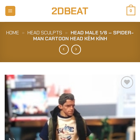
Skip
2DBEAT
to
0
content
HOME
»
HEAD SCULPTS
»
HEAD MALE 1/6 – SPIDER-
MAN CARTOON HEAD KÈM KÍNH
Add to
Wishlist