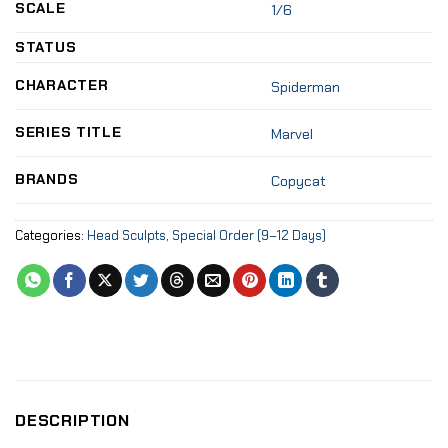
SCALE
1/6
STATUS
CHARACTER
Spiderman
SERIES TITLE
Marvel
BRANDS
Copycat
Categories:
Head Sculpts
,
Special Order (9–12 Days)
DESCRIPTION