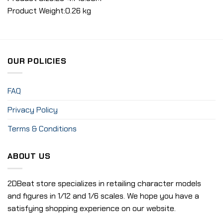
Product Weight:0.26 kg
OUR POLICIES
FAQ
Privacy Policy
Terms & Conditions
ABOUT US
2DBeat store specializes in retailing character models
and figures in 1/12 and 1/6 scales. We hope you have a
satisfying shopping experience on our website.