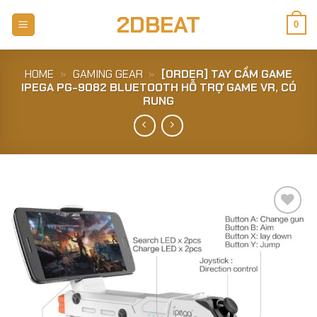
Skip
2DBEAT
to
0
content
HOME
»
GAMING GEAR
»
[ORDER] TAY CẦM GAME
IPEGA PG-9082 BLUETOOTH HỖ TRỢ GAME VR, CÓ
RUNG
Add to
Wishlist