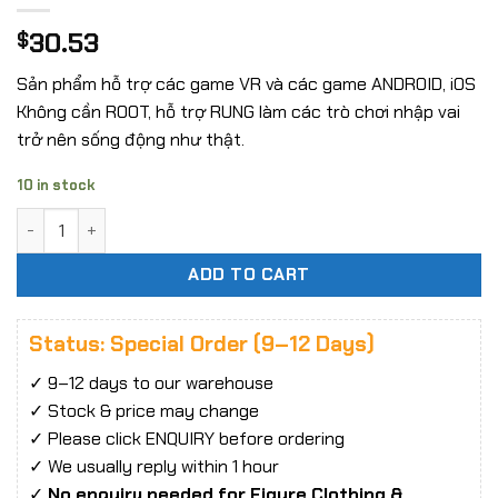
30.53
$
Sản phẩm hỗ trợ các game VR và các game ANDROID, iOS
Không cần ROOT, hỗ trợ RUNG làm các trò chơi nhập vai
trở nên sống động như thật.
10 in stock
[Order] Tay cầm game iPEGA PG-9082 Bluetooth hỗ trợ gam
ADD TO CART
Status: Special Order (9–12 Days)
✓ 9–12 days to our warehouse
✓ Stock & price may change
✓ Please click ENQUIRY before ordering
✓ We usually reply within 1 hour
✓
No enquiry needed for Figure Clothing &