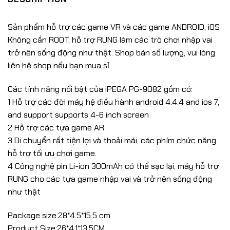
Sản phẩm hỗ trợ các game VR và các game ANDROID, iOS
Không cần ROOT, hỗ trợ RUNG làm các trò chơi nhập vai
trở nên sống động như thật. Shop bán số lượng, vui lòng
liên hệ shop nếu bạn mua sỉ
Các tính năng nổi bật của iPEGA PG-9082 gồm có:
1 Hỗ trợ các đời máy hệ điều hành android 4.4.4 and ios 7,
and support supports 4-6 inch screen
2 Hỗ trợ các tựa game AR
3 Di chuyển rất tiện lợi và thoải mái, các phím chức năng
hỗ trợ tối ưu chơi game.
4 Công nghệ pin Li-ion 300mAh có thể sạc lại, máy hỗ trợ
RUNG cho các tựa game nhập vai và trở nên sống động
như thật
Package size:28*4.5*15.5 cm
Product Size:26*4.1*13.5CM